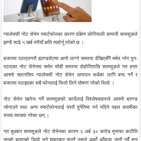
ग्यालेक्सी नोट सेभेन स्मार्टफोनका कारण दक्षिण कोरियाली कम्पनी सामसुङले
झण्डै साढे ५ खर्ब रुपैयाँ क्षति व्यहोर्नु परेको छ ।
बजारमा पठाएलगत्तै ह्याण्डसेटमा आगो लाग्ने समस्या देखिएसँगै मर्मत गरेर पुनः
पठाएका नोट सेभेनमा समेत सोही समस्या दोहोरिएपछि सामसुङले गत हप्ता
आफ्नो फ्लागसिप ग्यालेक्सी नोट सेभेन उत्पादन सधैका लागि बन्द गर्ने र
बजारमा पठाइएका सबै फोनलाई फिर्ता लिने घोषणा गरेको थियो ।
नोट सेभेन खारेज गर्ने सामसुङको कार्यलाई विश्लेषकहरुले आफ्नो ब्राण्ड
जोगाउने तथा अन्य स्मार्टफोनलाई यस्तै दुर्गतिमा पर्न नदिने पहल कदमीका
रुपमा व्याख्या गरेका छन् ।
गत बुधबार सामसुङले नोट सेभेनका कारण २ अर्ब ३० करोड मुनाफा कटौति
भएको बताएको थियो भने शुक्रबार मात्रै उसले अर्को आँकडा जारी गर्दै सन्