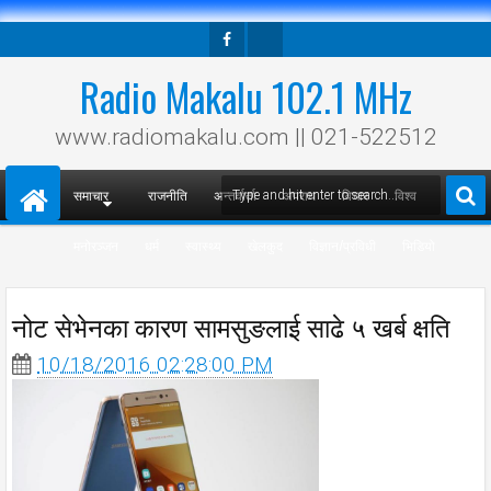
Facebook
Twitter
Radio Makalu 102.1 MHz
www.radiomakalu.com || 021-522512
समाचार
राजनीति
अन्तर्वार्ता
अपराध
विचार
विश्व
मनोरञ्जन
धर्म
स्वास्थ्य
खेलकुद
विज्ञान/प्रविधी
भिडियो
नोट सेभेनका कारण सामसुङलाई साढे ५ खर्ब क्षति
10/18/2016 02:28:00 PM