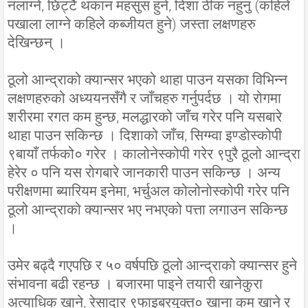
नलाग्ने, छिट्टै थकान महसुस हुने, दिशा ठीक नहुनु (कहिले
पखाला लाग्ने कहिले कब्जीयत हुने) जस्ता लक्षणहरु
देखिन्छन् ।
ठूलो आन्द्राको क्यान्सर भएको थाहा पाउन यसका विभिन्न
लक्षणहरुको अध्ययनसँगै र जाँचहरु गर्नुपर्दछ । यो रोगमा
शरीरमा रगत कम हुन्छ, मलद्धारको जाँच गरेर पनि यसबारे
थाहा पाउन सकिन्छ । दिशाको जाँच, सिग्म्वा इण्डोस्कोपी
९बायाँ तर्फको० गरेर । कालोनेस्कोपी गरेर ९पुरै ठूलो आन्द्रा
हेरेर ० पनि यस रोगबारे जानकारी पाउन सकिन्छ । अन्य
परीक्षणमा ब्यारियम इनेमा, भर्चुअल कोलोनोस्कोपी गरेर पनि
ठूलो आन्द्राको क्यान्सर भए नभएको पत्ता लगाउन सकिन्छ
।
उमेर बढ्दै गएपछि र ५० वर्षपछि ठूलो आन्द्राको क्यान्सर हुने
संभावना बढी रहन्छ । बजारमा पाइने तयारी खानेकुरा
अत्याधिक खाने, रेसादार ९फाइबरयुक्त० खाना कम खाने र