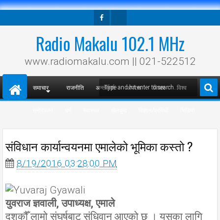
Facebook
Twitter
Radio Makalu 102.1 MHz
www.radiomakalu.com || 021-522512
समाचार
राजनीति
अन्तर्वार्ता
अपराध
विचार
विश्व
मनोरञ्जन
धर्म
स्वास्थ्य
खेलकुद
विज्ञान/प्रविधी
भिडियो
संविधान कार्यान्वयनमा एमालेको भूमिका कस्तो ?
8/19/2016 03:28:00 PM
युवराज ज्ञवाली, उपाध्यक्ष, एमाले
दशकौँ लामो संघर्षबाट संधिवान आएको छ । यसका लागि