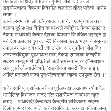
चलखेल गर्ने क्षेत्र बनाउन नहुनेमा जोड दिँदै उनले
सङ्घीयताका विषयाम विदेशीले चलखेल तीव्र पारेको आरोप
लगाए ।
कार्यक्रममा नेपाली काँग्रेसका युवा नेता एवम् नेपाल तरुण
दलका पूर्वअध्यक्ष विनोद कायस्थले काँग्रेस, नेकपा एमाले र
नेकपा माओवादी केन्द्र देशका विषयमा विभाजित भइरहने हो
भने देश कमजोर हुने बताउँदै विचारमा फरक भए पनि समुन्नत
नेपाल बनाउन सबै पार्टी एकै ठाउँमा आउनुपर्नेमा जोड दिए ।
अनेरास्ववियुका पूर्वअध्यक्ष एवम् नेकपा एमालेका केन्द्रीय
सदस्य रामकुमारी झाँक्रीले जहाँ समस्या छ, त्यहीँ समाधान
खोज्नुुपर्ने औँल्याउँदै भने, “सङ्घीयता हाम्रो विषय होइन,
अहिले बनाएको राज्य पुनःसंरचनाको खाका उपयुक्त छैन ।”
अनेरास्ववियु क्रान्तिकारीका पूर्वअध्यक्ष लेखनाथ न्यौपानेले
भौगोलिक विभाजन मात्र गरेर सङ्घीयता सम्बोधन नहुने
बताए । माओवादी केन्द्रका केन्द्रीय सचिवालय सदस्य
दिलीपकुमार प्रजापति, अनेरास्ववियुका अध्यक्ष नवीना लामा,