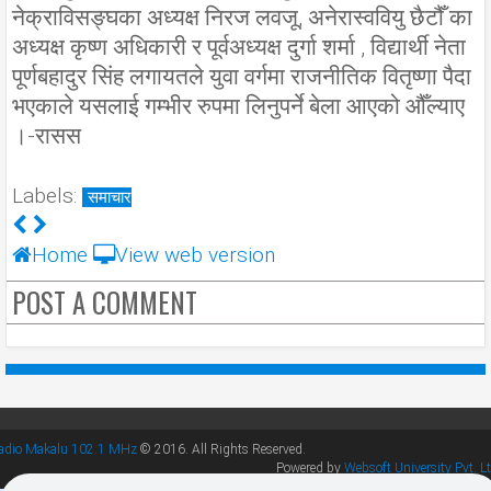
नेक्राविसङ्घका अध्यक्ष निरज लवजू, अनेरास्ववियु छैटौँ का
अध्यक्ष कृष्ण अधिकारी र पूर्वअध्यक्ष दुर्गा शर्मा , विद्यार्थी नेता
पूर्णबहादुर सिंह लगायतले युवा वर्गमा राजनीतिक वितृष्णा पैदा
भएकाले यसलाई गम्भीर रुपमा लिनुपर्ने बेला आएको औँल्याए
।-रासस
Labels:
समाचार
Home
View web version
POST A COMMENT
adio Makalu 102.1 MHz
© 2016. All Rights Reserved.
Powered by
Websoft University Pvt. Lt