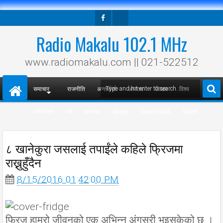
Facebook
Twitter
Radio Makalu 102.1 MHz
www.radiomakalu.com || 021-522512
समाचार
राजनीति
अन्तर्वार्ता
अपराध
विचार
विश्व
मनोरञ्जन
धर्म
स्वास्थ्य
खेलकुद
विज्ञान/प्रविधी
भिडियो
८ खानेकुरा जसलाई तपाईंले कहिले फ्रिजमा
राख्नुहुँदैन
8/15/2016 01:42:00 PM
फ्रिज हाम्रो जीवनको एक अभिन्न अंगसरी भइसकेको छ ।