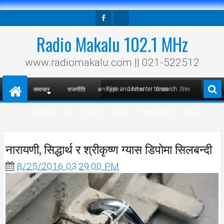
Facebook
Twitter
Radio Makalu 102.1 MHz
www.radiomakalu.com || 021-522512
समाचार
राजनीति
अन्तर्वार्ता
अपराध
विचार
विश्व
मनोरञ्जन
धर्म
स्वास्थ्य
खेलकुद
विज्ञान/प्रविधी
भिडियो
नारायणी, सिद्धार्थ र श्रीकृष्ण ग्यास डिपोमा सिलबन्दी
8/25/2016 03:29:00 PM