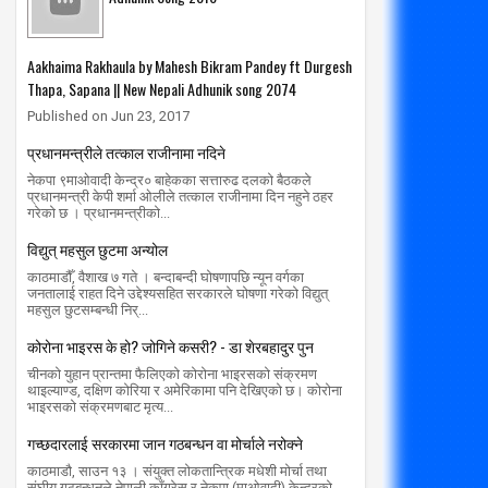
Aakhaima Rakhaula by Mahesh Bikram Pandey ft Durgesh
Thapa, Sapana || New Nepali Adhunik song 2074
Published on Jun 23, 2017
प्रधानमन्त्रीले तत्काल राजीनामा नदिने
नेकपा ९माओवादी केन्द्र० बाहेकका सत्तारुढ दलको बैठकले
प्रधानमन्त्री केपी शर्मा ओलीले तत्काल राजीनामा दिन नहुने ठहर
गरेको छ । प्रधानमन्त्रीको...
विद्युत् महसुल छुटमा अन्योल
काठमाडौँ, वैशाख ७ गते । बन्दाबन्दी घोषणापछि न्यून वर्गका
जनतालाई राहत दिने उद्देश्यसहित सरकारले घोषणा गरेको विद्युत्
महसुल छुटसम्बन्धी निर्...
कोरोना भाइरस के हो? जोगिने कसरी? - डा शेरबहादुर पुन
चीनको युहान प्रान्तमा फैलिएको कोरोना भाइरसको संक्रमण
थाइल्याण्ड, दक्षिण कोरिया र अमेरिकामा पनि देखिएको छ। कोरोना
भाइरसको संक्रमणबाट मृत्य...
गच्छदारलाई सरकारमा जान गठबन्धन वा मोर्चाले नरोक्ने
काठमाडौ, साउन १३ । संयुक्त लोकतान्त्रिक मधेशी मोर्चा तथा
संघीय गठबन्धनले नेपाली काँग्रेस र नेकपा (माओवादी) केन्द्रको