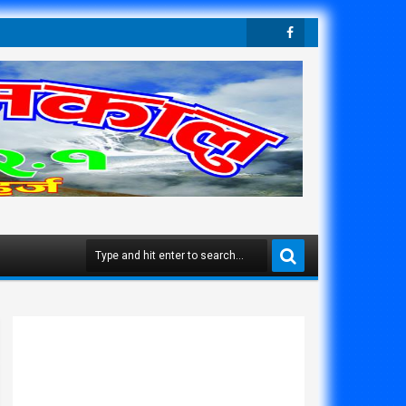
Twit
Face
Ter
Boo
K