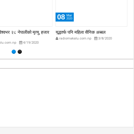
‘कम्युनिस्टको खोल ओढेका
िप्लव चुनौति, के
पुराना पार्टीहरु चक्रपथमा
08
Mar
2020
अब सरकार ?
जति घुमे पनि कहिँ पुग्दैनन्’
विश्वभर २८ नेपालीको मृत्यु, हजार
युद्धतर्फ पनि महिला सैनिक अब्बल
प्
2/21/2018
2/21/2018
अस
radiomakalu.com.np
3/8/2020
lu.com.np
4/19/2020