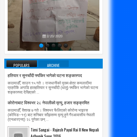
प्रतिपक्षब
01
01
Mar
Mar
2020
2020
उपने
रम मिर्गौला प्रत्यारोपणका लागि सोमबार
सार्वजनिक यातायात सेवा प्राधिकरण मात
2/20/2020
्पताल भर्ना हुने
radiomakalu.com.np
3/1/2020
radiomakalu.com.np
3/1/2020
POPULARS
ARCHIVE
हतियार र सुनचाँदी फ्याँकेर भागेको घटना शङ्कास्पद
काठमाडौँ, साउन १५ गते । राजधानीको मुख्य क्षेत्र कमलादीमा
प्रहरीकै अगाडि हातहतियार र सुनचाँदी (धातु) फ्याँकेर भागेको घटना
शङ्कास्पद देखिएको ...
काेराेनाबाट विश्वभर २८ नेपालीको मृत्यु, हजार सङ्क्रमित
काठमाडौँ, वैशाख ७ गते । विश्वभर फैलिएको कोरोना भाइरस
(कोभिड–१९) बाट शनिबार साँझसम्म मृत्यु हुने गैरआवासीय नेपाली
(एनआरएनए) २८ पुगेका छन् ...
Timi Sangai - Rajesh Payal Rai ll New Nepali
Adhunik Song 2016