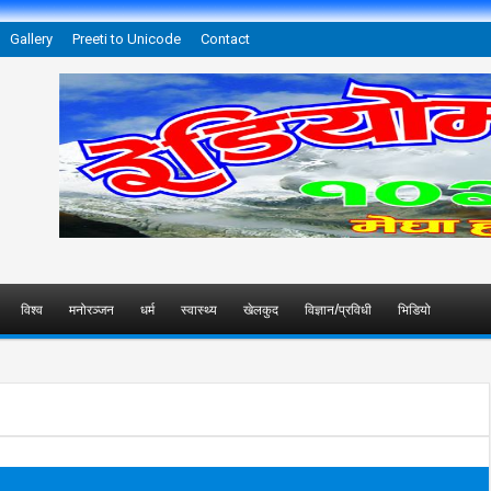
Gallery
Preeti to Unicode
Contact
विश्व
मनोरञ्जन
धर्म
स्वास्थ्य
खेलकुद
विज्ञान/प्रविधी
भिडियो