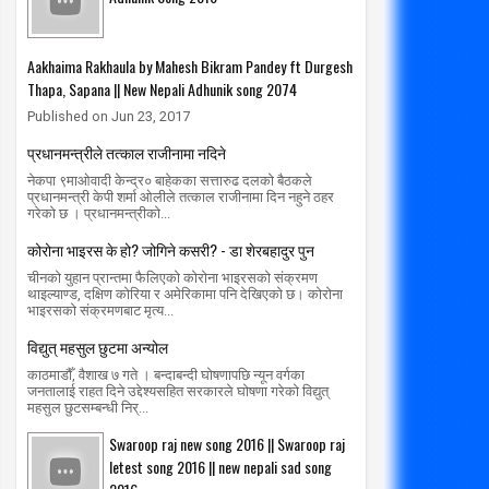
Aakhaima Rakhaula by Mahesh Bikram Pandey ft Durgesh
Thapa, Sapana || New Nepali Adhunik song 2074
Published on Jun 23, 2017
01
01
Mar
Mar
प्रधानमन्त्रीले तत्काल राजीनामा नदिने
2020
2020
नेकपा ९माओवादी केन्द्र० बाहेकका सत्तारुढ दलको बैठकले
रम मिर्गौला प्रत्यारोपणका लागि सोमबार
सार्वजनिक यातायात सेवा प्राधिकरण मात
प्रधानमन्त्री केपी शर्मा ओलीले तत्काल राजीनामा दिन नहुने ठहर
्पताल भर्ना हुने
गरेको छ । प्रधानमन्त्रीको...
radiomakalu.com.np
3/1/2020
radiomakalu.com.np
3/1/2020
कोरोना भाइरस के हो? जोगिने कसरी? - डा शेरबहादुर पुन
चीनको युहान प्रान्तमा फैलिएको कोरोना भाइरसको संक्रमण
थाइल्याण्ड, दक्षिण कोरिया र अमेरिकामा पनि देखिएको छ। कोरोना
भाइरसको संक्रमणबाट मृत्य...
विद्युत् महसुल छुटमा अन्योल
काठमाडौँ, वैशाख ७ गते । बन्दाबन्दी घोषणापछि न्यून वर्गका
जनतालाई राहत दिने उद्देश्यसहित सरकारले घोषणा गरेको विद्युत्
महसुल छुटसम्बन्धी निर्...
Swaroop raj new song 2016 || Swaroop raj
letest song 2016 || new nepali sad song