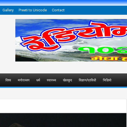
Gallery
Preeti to Unicode
Contact
विश्व
मनोरञ्जन
धर्म
स्वास्थ्य
खेलकुद
विज्ञान/प्रविधी
भिडियो