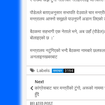
विप्लव समूह संविधानको
दायराभित्र आएर हिँड्नुको
सरकारलाई व
पौडेलले बताएअनुसार सभापति देउवाले चार मन्त्र
मन्त्रालय आफ्नो समूहले पाउनुपर्ने अडान लिएको
विकल्प छैन् : मुख्यमन्त्री राई
गर्छ 
3/10/2018
बैठकमा सहभागी एक नेताले भने, अब उहाँ (पौडेल)ल
बोलाइएको छ ।’
मन्त्रालय नटुंगिएको भन्दै बैठकमा नामबारे छ
अनलाइनखबरबाट
Labels:
समाचार
3194
Next
कांग्रेसबाट चार मन्त्रीको टुंगो, अरूको नाम
हुँदै
RELATED POST