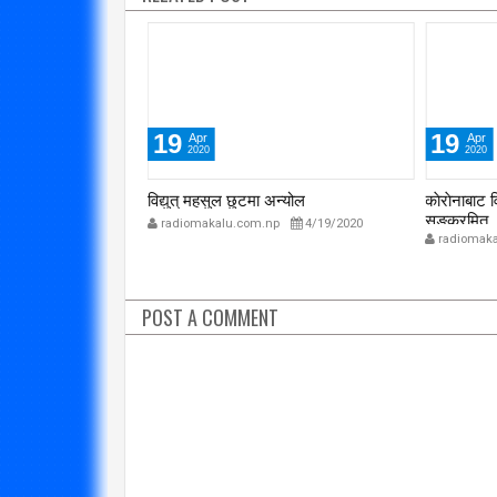
19
19
Apr
Apr
2020
2020
ाँकेर भागेको घटना
विद्युत् महसुल छुटमा अन्योल
काेराेनाबाट 
सङ्क्रमित
radiomakalu.com.np
4/19/2020
p
7/30/2020
radiomaka
POST A COMMENT