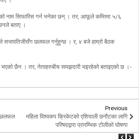
‘कम्युनिस्टको खोल ओढेका
िप्लव चुनौति, के
पुराना पार्टीहरु चक्रपथमा
ीको नाम सिफारिस गर्न भनेका छन् । तर, आफूले कम्तिमा ५/६
 उनले बताए ।
अब सरकार ?
जति घुमे पनि कहिँ पुग्दैनन्’
2/21/2018
2/21/2018
े सभापतिजीसँग छलफल गर्नुहुन्छ । र, ४ बजे हाम्रो बैठक
लफल भएको छैन । तर, नेताहरुबीच समझदारी भइरहेको बताइएको छ ।-
Previous
मा छलफल
महिला विश्वकप क्रिकेटको एशियाली छनौटका लागि
परिषदद्वारा प्रारम्भिक टोलीको घोषणा