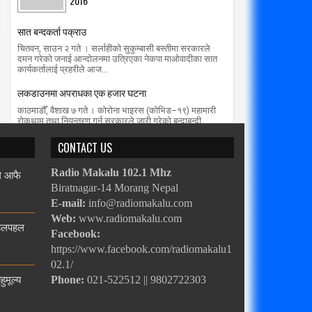
2016
सात बन्दकर्ता पक्राउ
चितवन, साउन २ गते । सर्लाहीको सुकुम्बासी बस्तीमा सरकारले
दमन गरेको जनाई आन्दोलनमा उत्रिएका नेकपा माओवादीका सात
कार्यकर्तालाई प्रहरीले आज...
लकडाउनमा अपराधका एक हजार घटना
काठमाडौँ, वैशाख ७ गते । कोरोना भाइरस (कोभिड–१९) महामारी
रोकथाम तथा नियन्त्रण गर्न सरकारले जारी गरेको बन्दाबन्दी
(लकडाउन)ले शनिबार २६ दिन पा...
CONTACT US
ले आफै
Radio Makalu 102.1 Mhz
Biratnagar-14 Morang Nepal
E-mail:
info@radiomakalu.com
Web:
www.radiomakalu.com
चहलपहल
Facebook:
https://www.facebook.com/radiomakalu1
02.1/
हुमूल्य
Phone:
021-522512 || 9802722303