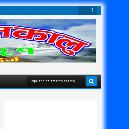
Twit
Face
Ter
Boo
K