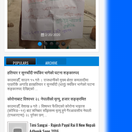
प्रतिपक्षब
उपने
2/20/2020
POPULARS
ARCHIVE
हतियार र सुनचाँदी फ्याँकेर भागेको घटना शङ्कास्पद
काठमाडौँ, साउन १५ गते । राजधानीको मुख्य क्षेत्र कमलादीमा
प्रहरीकै अगाडि हातहतियार र सुनचाँदी (धातु) फ्याँकेर भागेको घटना
शङ्कास्पद देखिएको ...
काेराेनाबाट विश्वभर २८ नेपालीको मृत्यु, हजार सङ्क्रमित
काठमाडौँ, वैशाख ७ गते । विश्वभर फैलिएको कोरोना भाइरस
(कोभिड–१९) बाट शनिबार साँझसम्म मृत्यु हुने गैरआवासीय नेपाली
(एनआरएनए) २८ पुगेका छन् ...
Timi Sangai - Rajesh Payal Rai ll New Nepali
Adhunik Song 2016