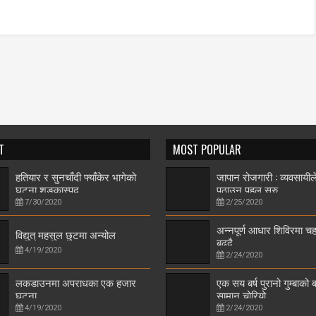
T
MOST POPULAR
हतियार र सुनचाँदी फ्याँकेर भागेको
जापान रोजगारी : व्यवसायी
घटना शङ्कास्पद
पठाउन पहल सुरु
7/30/2020
2/25/2020
अन्नपूर्ण आधार शिविरमा 
विद्युत् महसुल छुटमा अन्योल
बढ्दै
4/19/2020
2/24/2020
लकडाउनमा अपराधका एक हजार
एक सय बर्ष पुरानो गुम्बाको ब
घटना
सामान चोरियो
4/19/2020
2/24/2020