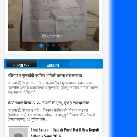
प्रतिपक्षब
उपने
2/20/2020
POPULARS
ARCHIVE
हतियार र सुनचाँदी फ्याँकेर भागेको घटना शङ्कास्पद
काठमाडौँ, साउन १५ गते । राजधानीको मुख्य क्षेत्र कमलादीमा
प्रहरीकै अगाडि हातहतियार र सुनचाँदी (धातु) फ्याँकेर भागेको घटना
शङ्कास्पद देखिएको ...
काेराेनाबाट विश्वभर २८ नेपालीको मृत्यु, हजार सङ्क्रमित
काठमाडौँ, वैशाख ७ गते । विश्वभर फैलिएको कोरोना भाइरस
(कोभिड–१९) बाट शनिबार साँझसम्म मृत्यु हुने गैरआवासीय नेपाली
(एनआरएनए) २८ पुगेका छन् ...
Timi Sangai - Rajesh Payal Rai ll New Nepali
Adhunik Song 2016