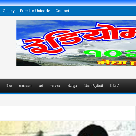
Gallery
Preeti to Unicode
Contact
विश्व
मनोरञ्जन
धर्म
स्वास्थ्य
खेलकुद
विज्ञान/प्रविधी
भिडियो