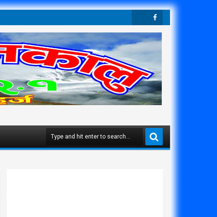
Twit
Face
Ter
Boo
K