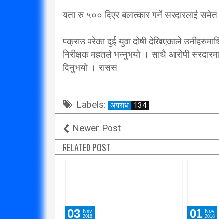
यता रु ५०० दिएर बलात्कार गर्ने सरदारलाई समेत
पक्राउ परेका दुई युवा दोषी देखिएकाले उनीहरुमा
निरीक्षक महतले भन्नुभयो । साथै आरोपी सरदारमाथि
दिनुभयो । रासस
Labels:
अपराध
134
Next
आज पनि बसेन संसद बैठक, साउन ६ गतेसम्मक
स्थगित
RELATED POST