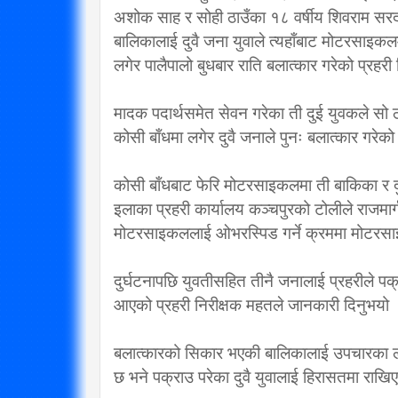
अशोक साह र सोही ठाउँका १८ वर्षीय शिवराम सरदा
विप्लव समूह संविधानको
बालिकालाई दुवै जना युवाले त्यहाँबाट मोटरसाइक
दायराभित्र आएर हिँड्नुको
सरकारलाई व
लगेर पालैपालो बुधबार राति बलात्कार गरेको प्रहर
विकल्प छैन् : मुख्यमन्त्री राई
गर्छ 
3/10/2018
मादक पदार्थसमेत सेवन गरेका ती दुई युवकले सो ठ
कोसी बाँधमा लगेर दुवै जनाले पुनः बलात्कार गरेक
कोसी बाँधबाट फेरि मोटरसाइकलमा ती बाकिका र दु
इलाका प्रहरी कार्यालय कञ्चपुरको टोलीले राजमार
मोटरसाइकललाई ओभरस्पिड गर्ने क्रममा मोटरसा
दुर्घटनापछि युवतीसहित तीनै जनालाई प्रहरीले प
आएको प्रहरी निरीक्षक महतले जानकारी दिनुभयो
बलात्कारको सिकार भएकी बालिकालाई उपचारका लागि
छ भने पक्राउ परेका दुवै युवालाई हिरासतमा राख