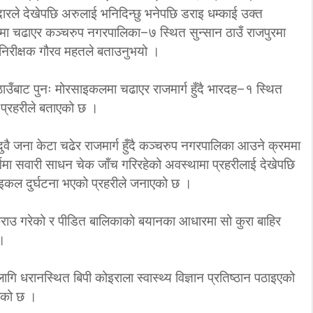
रले देखेपछि अरुलाई भनिदिन्छु भनेपछि डराइ धम्काई उक्त
‘कम्युनिस्टको खोल ओढेका
लमा चढाएर कञ्चरुप नगरपालिका–७ स्थित सुन्सान ठाउँ राजपुरमा
िप्लव चुनौति, के
पुराना पार्टीहरु चक्रपथमा
ी निरीक्षक गौरव महतले बताउनुभयो ।
अब सरकार ?
जति घुमे पनि कहिँ पुग्दैनन्’
2/21/2018
2/21/2018
ाउँबाट पुनः मोरसाइकलमा चढाएर राजमार्ग हुँदै भारदह–१ स्थित
ो प्रहरीले बताएको छ ।
वै जना केटा चढेर राजमार्ग हुँदै कञ्चरुप नगरपालिका आउने क्रममा
्गमा सवारी साधन चेक जाँच गरिरहेको अवस्थामा प्रहरीलाई देखेपछि
इकल दुर्घटना भएको प्रहरीले जनाएको छ ।
क्राउ गरेको र पीडित बालिकाको बयानका आधारमा सो कुरा बाहिर
 ।
 धरानस्थित बिपी कोइराला स्वास्थ्य विज्ञान प्रतिष्ठान पठाइएको
िएको छ ।