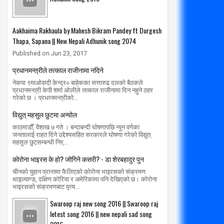
Aakhaima Rakhaula by Mahesh Bikram Pandey ft Durgesh
Thapa, Sapana || New Nepali Adhunik song 2074
Published on Jun 23, 2017
प्रधानमन्त्रीले तत्काल राजीनामा नदिने
नेकपा ९माओवादी केन्द्र० बाहेकका सत्तारुढ दलको बैठकले
प्रधानमन्त्री केपी शर्मा ओलीले तत्काल राजीनामा दिन नहुने ठहर
गरेको छ । प्रधानमन्त्रीको...
विद्युत् महसुल छुटमा अन्योल
काठमाडौँ, वैशाख ७ गते । बन्दाबन्दी घोषणापछि न्यून वर्गका
जनतालाई राहत दिने उद्देश्यसहित सरकारले घोषणा गरेको विद्युत्
महसुल छुटसम्बन्धी निर्...
कोरोना भाइरस के हो? जोगिने कसरी? - डा शेरबहादुर पुन
चीनको युहान प्रान्तमा फैलिएको कोरोना भाइरसको संक्रमण
थाइल्याण्ड, दक्षिण कोरिया र अमेरिकामा पनि देखिएको छ। कोरोना
भाइरसको संक्रमणबाट मृत्य...
Swaroop raj new song 2016 || Swaroop raj
letest song 2016 || new nepali sad song