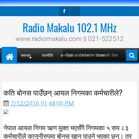
Facebook
Twitter
Radio Makalu 102.1 MHz
www.radiomakalu.com || 021-522512
समाचार
राजनीति
अन्तर्वार्ता
अपराध
विचार
विश्व
मनोरञ्जन
धर्म
स्वास्थ्य
खेलकुद
विज्ञान/प्रविधी
भिडियो
कति बोनस पाउँछन् आयल निगमका कर्मचारीले?
7/12/2016 01:44:00 PM
नेपाल आयल निगम ऋण मुक्त भएसँगै निगमका ५ सय ८३
कर्मचारीले कानुनीरुपमा बोनस खान पाउने भएका छन्। तर