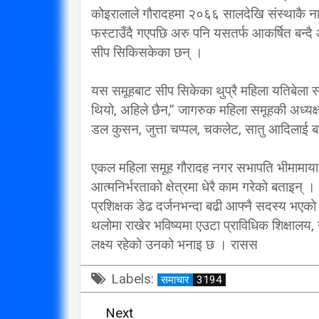
कोइरालाले गौरादहमा २०६६ सालदेखि संस्थाकै ना
विप्लव समूह संविधानको
फस्टाउँदै गएपछि अरु पनि यसतर्फ आकर्षित बन्दै
दायराभित्र आएर हिँड्नुको
सरकारलाई व
सीप सिकिसकेका छन् ।
विकल्प छैन् : मुख्यमन्त्री राई
गर्छ 
3/10/2018
यस समूहबाट सीप सिकेका थुप्रै महिला यतिबेला 
थियो, अहिले छैन,” जागरुक महिला समूहकी अध्यक्
डल कुसन, जुत्ता चप्पल, चकलेट, सातु आदिलाई 
एकल महिला समूह गौरादह नगर सभापति भीमामाया उ
आत्मनिर्भरताको क्षेत्रमा धेरै काम गरेको बताइन्
प्रशिक्षक डेढ दर्जनभन्दा बढी आफ्नै सदस्य भएको
थलोमा राखेर भविष्यमा एउटा प्राविधिक शिक्षालय,
लक्ष्य रहेको उनको भनाइ छ । रासस
Labels:
समाचार
3194
Next