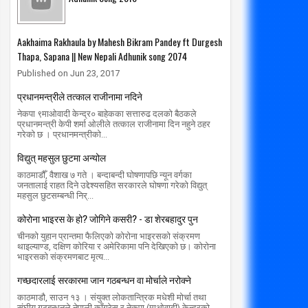
Aakhaima Rakhaula by Mahesh Bikram Pandey ft Durgesh
Thapa, Sapana || New Nepali Adhunik song 2074
Published on Jun 23, 2017
प्रधानमन्त्रीले तत्काल राजीनामा नदिने
नेकपा ९माओवादी केन्द्र० बाहेकका सत्तारुढ दलको बैठकले
प्रधानमन्त्री केपी शर्मा ओलीले तत्काल राजीनामा दिन नहुने ठहर
गरेको छ । प्रधानमन्त्रीको...
01
30
Mar
Jul
विद्युत् महसुल छुटमा अन्योल
2020
2020
काठमाडौँ, वैशाख ७ गते । बन्दाबन्दी घोषणापछि न्यून वर्गका
र्वजनिक यातायात सेवा प्राधिकरण मातहतमा
हतियार र सुनचाँदी फ्याँकेर भागेको घटना
जनतालाई राहत दिने उद्देश्यसहित सरकारले घोषणा गरेको विद्युत्
महसुल छुटसम्बन्धी निर्...
शङ्कास्पद
radiomakalu.com.np
3/1/2020
radiomakalu.com.np
7/30/2020
कोरोना भाइरस के हो? जोगिने कसरी? - डा शेरबहादुर पुन
चीनको युहान प्रान्तमा फैलिएको कोरोना भाइरसको संक्रमण
थाइल्याण्ड, दक्षिण कोरिया र अमेरिकामा पनि देखिएको छ। कोरोना
भाइरसको संक्रमणबाट मृत्य...
गच्छदारलाई सरकारमा जान गठबन्धन वा मोर्चाले नरोक्ने
काठमाडौ, साउन १३ । संयुक्त लोकतान्त्रिक मधेशी मोर्चा तथा
संघीय गठबन्धनले नेपाली काँग्रेस र नेकपा (माओवादी) केन्द्रको