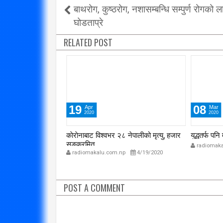
बाथरोग, कुष्ठरोग, नशासम्बन्धि सम्पुर्ण रोगको ल
घोडताप्रे
RELATED POST
19
08
Apr
Mar
2020
2020
न्योल
काेराेनाबाट विश्वभर २८ नेपालीको मृत्यु, हजार
युद्धतर्फ पन
सङ्क्रमित
p
4/19/2020
radiomaka
radiomakalu.com.np
4/19/2020
POST A COMMENT