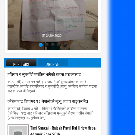
प्रतिपक्षब
उपने
2/20/2020
POPULARS
ARCHIVE
हतियार र सुनचाँदी फ्याँकेर भागेको घटना शङ्कास्पद
काठमाडौँ, साउन १५ गते । राजधानीको मुख्य क्षेत्र कमलादीमा
प्रहरीकै अगाडि हातहतियार र सुनचाँदी (धातु) फ्याँकेर भागेको घटना
शङ्कास्पद देखिएको ...
काेराेनाबाट विश्वभर २८ नेपालीको मृत्यु, हजार सङ्क्रमित
काठमाडौँ, वैशाख ७ गते । विश्वभर फैलिएको कोरोना भाइरस
(कोभिड–१९) बाट शनिबार साँझसम्म मृत्यु हुने गैरआवासीय नेपाली
(एनआरएनए) २८ पुगेका छन् ...
Timi Sangai - Rajesh Payal Rai ll New Nepali
Adhunik Song 2016