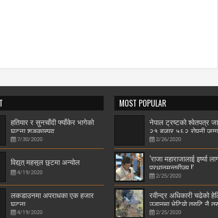
T
MOST POPULAR
हतियार र सुनचाँदी फ्याँकेर भागेको
नेपाल ट्रष्टको श्वेतपत्र ज
घटना शङ्कास्पद
२१ हजार ५६२ रोपनी जग्ग
7/30/2020
2/26/2020
‘राजा महाराजालाई इर्ष्या लाग
विद्युत् महसुल छुटमा अन्योल
प्रधानमन्त्रीज्यू !’
4/19/2020
2/25/2020
लकडाउनमा अपराधका एक हजार
रवीन्द्र अधिकारी चढेको हे
घटना
उडानमा भेटियो त्रुटि नै त्र
4/19/2020
2/25/2020