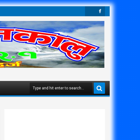
Twit
Face
Ter
Boo
K