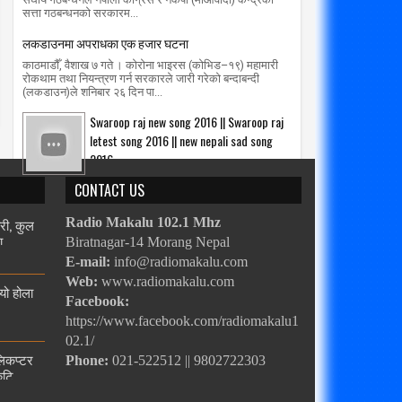
सत्ता गठबन्धनको सरकारम...
लकडाउनमा अपराधका एक हजार घटना
काठमाडौँ, वैशाख ७ गते । कोरोना भाइरस (कोभिड–१९) महामारी
रोकथाम तथा नियन्त्रण गर्न सरकारले जारी गरेको बन्दाबन्दी
(लकडाउन)ले शनिबार २६ दिन पा...
Swaroop raj new song 2016 || Swaroop raj
letest song 2016 || new nepali sad song
2016
CONTACT US
ारी, कुल
Radio Makalu 102.1 Mhz
ा
Biratnagar-14 Morang Nepal
E-mail:
info@radiomakalu.com
Web:
www.radiomakalu.com
्यो होला
Facebook:
https://www.facebook.com/radiomakalu1
02.1/
लिकप्टर
Phone:
021-522512 || 9802722303
ुटि