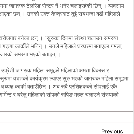
ममा जागरुक टेलरिङ सेन्टर नै भनेर चलाइरहेकी छिन् । व्यवसाय
‘कम्युनिस्टको खोल ओढेका
 आएका छन् । उनको उक्त केन्द्रबाट दुई सयभन्दा बढी महिलाले
िप्लव चुनौति, के
पुराना पार्टीहरु चक्रपथमा
अब सरकार ?
जति घुमे पनि कहिँ पुग्दैनन्’
2/21/2018
2/21/2018
स्वरोजगार बनेका छन् । “सुरुका दिनमा संस्था चलाउन समस्या
ष गङ्गा कार्कीले भनिन् । उनले महिलाले घरघरमा बनाएका गमला,
बजारको समस्या भएको बताइन् ।
प्रेती जागरुक महिला समूहले महिलाको क्षमता विकास र
 । सुरुमा बचतको कार्यक्रम ल्याएर सुरु भएको जागरुक महिला समूहमा
 अध्यक्ष कार्की बताउँछिन् । अब सबै प्रशिक्षकको सीपलाई एकै
 गार्मेन्ट र घरेलु महिलाको सीपको सपिङ महल चलाउने संस्थाको
Previous