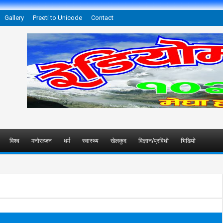
Gallery
Preeti to Unicode
Contact
विश्व
मनोरञ्जन
धर्म
स्वास्थ्य
खेलकुद
विज्ञान/प्रविधी
भिडियो