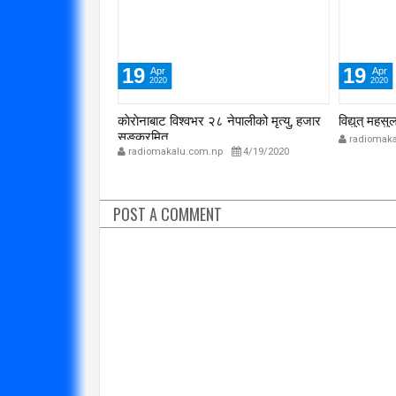
19
19
Apr
Apr
2020
2020
ैनिक अब्बल
काेराेनाबाट विश्वभर २८ नेपालीको मृत्यु, हजार
विद्युत् महस
सङ्क्रमित
p
3/8/2020
radiomaka
radiomakalu.com.np
4/19/2020
POST A COMMENT