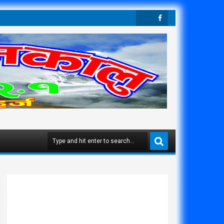
Twit
Face
Ter
Boo
K