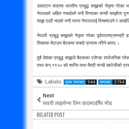
उदघाटन सत्रमा भारतीय प्रबुद्ध समूहको नेतृत्व गरेका 
विप्लव समूह संविधानको
नेपालको अहित नचाहेको भन्दै विगतका सन्धी सम्झौता प
दायराभित्र आएर हिँड्नुको
सरकारलाई व
समूह एउटै भएको भन्दै भारत नेपाललाई विच्क्याउने र अपहेलित
विकल्प छैन् : मुख्यमन्त्री राई
गर्छ 
3/10/2018
नेपाली प्रबुद्ध समूहको नेतृत्व गरेका पूर्वपरराष्ट्रमन
तिक्तता मेटाउन बैठकमा सक्दो प्रयास गरिने बताए ।
दुबै देशका प्रबुद्ध समूहले बैठकका एजेण्डा सार्वजनिक 
तथा सन् १९५० को शान्ति तथा मैत्री सन्धी खारेजीको प्रस
Labels:
मुख्य समाचार
944
समाचार
3194
Next
सवारी लाइसेन्स लिन काठमाडौँमा भीड
RELATED POST