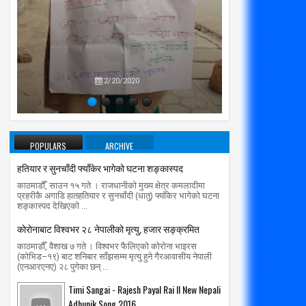
प्रतिपक्षब
उपने
2/20/2020
POPULARS
ARCHIVE
हतियार र सुनचाँदी फ्याँकेर भागेको घटना शङ्कास्पद
काठमाडौँ, साउन १५ गते । राजधानीको मुख्य क्षेत्र कमलादीमा
प्रहरीकै अगाडि हातहतियार र सुनचाँदी (धातु) फ्याँकेर भागेको घटना
शङ्कास्पद देखिएको ...
काेराेनाबाट विश्वभर २८ नेपालीको मृत्यु, हजार सङ्क्रमित
काठमाडौँ, वैशाख ७ गते । विश्वभर फैलिएको कोरोना भाइरस
(कोभिड–१९) बाट शनिबार साँझसम्म मृत्यु हुने गैरआवासीय नेपाली
(एनआरएनए) २८ पुगेका छन् ...
Timi Sangai - Rajesh Payal Rai ll New Nepali
Adhunik Song 2016