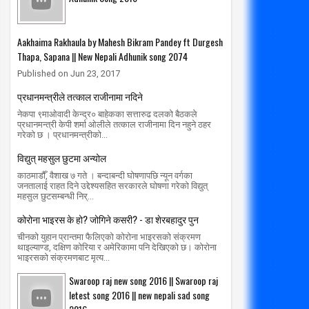
Aakhaima Rakhaula by Mahesh Bikram Pandey ft Durgesh
Thapa, Sapana || New Nepali Adhunik song 2074
01
01
Mar
Mar
2020
2020
Published on Jun 23, 2017
रम मिर्गौला प्रत्यारोपणका लागि सोमबार
सार्वजनिक यातायात सेवा प्राधिकरण मात
प्रधानमन्त्रीले तत्काल राजीनामा नदिने
्पताल भर्ना हुने
radiomakalu.com.np
3/1/2020
नेकपा ९माओवादी केन्द्र० बाहेकका सत्तारुढ दलको बैठकले
radiomakalu.com.np
3/1/2020
प्रधानमन्त्री केपी शर्मा ओलीले तत्काल राजीनामा दिन नहुने ठहर
गरेको छ । प्रधानमन्त्रीको...
विद्युत् महसुल छुटमा अन्योल
काठमाडौँ, वैशाख ७ गते । बन्दाबन्दी घोषणापछि न्यून वर्गका
जनतालाई राहत दिने उद्देश्यसहित सरकारले घोषणा गरेको विद्युत्
महसुल छुटसम्बन्धी निर्...
कोरोना भाइरस के हो? जोगिने कसरी? - डा शेरबहादुर पुन
चीनको युहान प्रान्तमा फैलिएको कोरोना भाइरसको संक्रमण
थाइल्याण्ड, दक्षिण कोरिया र अमेरिकामा पनि देखिएको छ। कोरोना
भाइरसको संक्रमणबाट मृत्य...
Swaroop raj new song 2016 || Swaroop raj
letest song 2016 || new nepali sad song