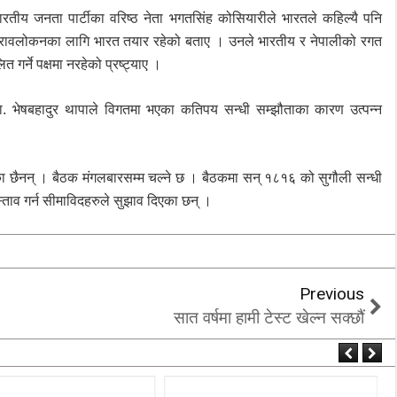
भारतीय जनता पार्टीका वरिष्ठ नेता भगतसिंह कोसियारीले भारतले कहिल्यै पनि
‘कम्युनिस्टको खोल ओढेका
ुनरावलोकनका लागि भारत तयार रहेको बताए । उनले भारतीय र नेपालीको रगत
िप्लव चुनौति, के
पुराना पार्टीहरु चक्रपथमा
 गर्ने पक्षमा नरहेको प्रष्ट्याए ।
अब सरकार ?
जति घुमे पनि कहिँ पुग्दैनन्’
2/21/2018
2/21/2018
्त्री डा. भेषबहादुर थापाले विगतमा भएका कतिपय सन्धी सम्झौताका कारण उत्पन्न
गरेका छैनन् । बैठक मंगलबारसम्म चल्ने छ । बैठकमा सन् १८१६ को सुगौली सन्धी
्ताव गर्न सीमाविदहरुले सुझाव दिएका छन् ।
Previous
सात वर्षमा हामी टेस्ट खेल्न सक्छौं