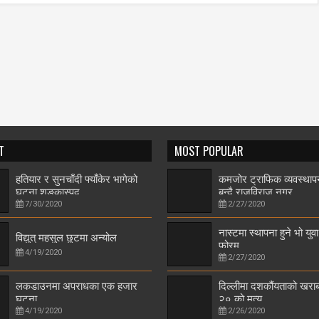
T
MOST POPULAR
हतियार र सुनचाँदी फ्याँकेर भागेको
कमजोर ट्राफिक व्यवस्थाप
घटना शङ्कास्पद
बन्दै राजविराज नगर
7/30/2020
2/27/2020
नास्टमा स्थापना हुने भो युवा
विद्युत् महसुल छुटमा अन्योल
फोरम
4/19/2020
2/27/2020
लकडाउनमा अपराधका एक हजार
दिल्लीमा दशकौंयताको खराब 
घटना
२० को मृत्यु
4/19/2020
2/26/2020