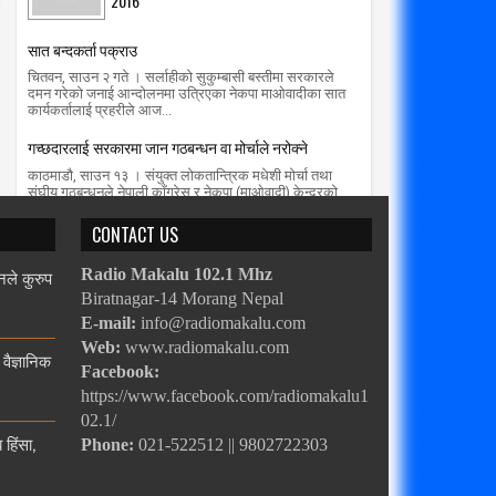
2016
सात बन्दकर्ता पक्राउ
चितवन, साउन २ गते । सर्लाहीको सुकुम्बासी बस्तीमा सरकारले
दमन गरेको जनाई आन्दोलनमा उत्रिएका नेकपा माओवादीका सात
कार्यकर्तालाई प्रहरीले आज...
गच्छदारलाई सरकारमा जान गठबन्धन वा मोर्चाले नरोक्ने
काठमाडौ, साउन १३ । संयुक्त लोकतान्त्रिक मधेशी मोर्चा तथा
संघीय गठबन्धनले नेपाली काँग्रेस र नेकपा (माओवादी) केन्द्रको
सत्ता गठबन्धनको सरकारम...
CONTACT US
नले कुरुप
Radio Makalu 102.1 Mhz
Biratnagar-14 Morang Nepal
E-mail:
info@radiomakalu.com
Web:
www.radiomakalu.com
 वैज्ञानिक
Facebook:
https://www.facebook.com/radiomakalu1
02.1/
हिंसा,
Phone:
021-522512 || 9802722303