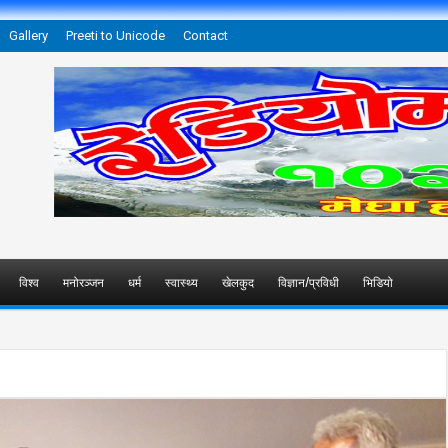
Gallery
Preeti to Unicode
Contact
विश्व
मनोरञ्जन
धर्म
स्वास्थ्य
खेलकुद
विज्ञान/प्रविधी
भिडियो