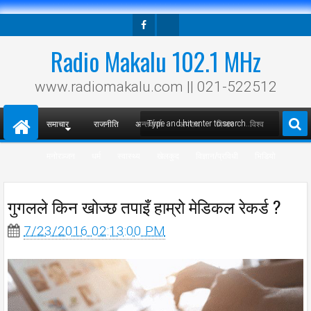
Facebook
Twitter
Radio Makalu 102.1 MHz
www.radiomakalu.com || 021-522512
समाचार
राजनीति
अन्तर्वार्ता
अपराध
विचार
विश्व
मनोरञ्जन
धर्म
स्वास्थ्य
खेलकुद
विज्ञान/प्रविधी
भिडियो
गुगलले किन खोज्छ तपाइँ हाम्रो मेडिकल रेकर्ड ?
7/23/2016 02:13:00 PM