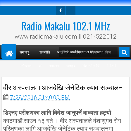
Facebook
Twitter
Radio Makalu 102.1 MHz
www.radiomakalu.com || 021-522512
समाचार
राजनीति
अन्तर्वार्ता
अपराध
विचार
विश्व
मनोरञ्जन
धर्म
स्वास्थ्य
खेलकुद
विज्ञान/प्रविधी
भिडियो
वीर अस्पतालमा आजदेखि जेनेटिक ल्याव सञ्चालन
7/28/2016 01:40:00 PM
डिएनए परीक्षणका लागि विदेश जानुपर्ने बाध्यता हट्यो
काठमाडौं,साउन १३ गते । वीर अस्पतालले वंशाणुगत रोग
परिक्षणका लागि आजदेखि जेनेटिक ल्याव सञ्चालनमा