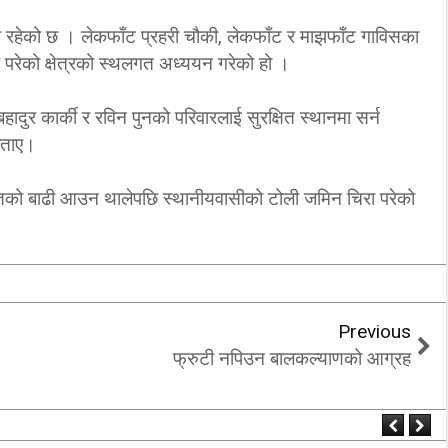
‘कम्युनिस्टको खोल ओढेका
 रहेको छ । लेकफाँट प्रहरी चौकी, लेकफाँट र माझफाँट गाविसका
िप्लव चुनौति, के
पुराना पार्टीहरु चक्रपथमा
 परेको क्षेत्रको स्थलगत अध्ययन गरेको हो ।
अब सरकार ?
जति घुमे पनि कहिँ पुग्दैनन्’
गबहादुर कार्की र रविन पुनको परिवारलाई सुरक्षित स्थानमा सर्न
2/21/2018
2/21/2018
बताए।
हितको बाढी आउन थालेपछि स्थानीयवासीको टोली जमिन चिरा परेको
Previous
फ्रुटी नपिउन बालकल्याणको आग्रह