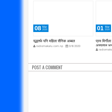
01
01
Mar
Mar
2020
2020
ैनिक अब्बल
प्रम मिर्गौला प्रत्यारोपणका लागि सोमबार
सार्वजनिक य
अस्पताल भर्ना हुने
p
3/8/2020
radiomaka
radiomakalu.com.np
3/1/2020
POST A COMMENT