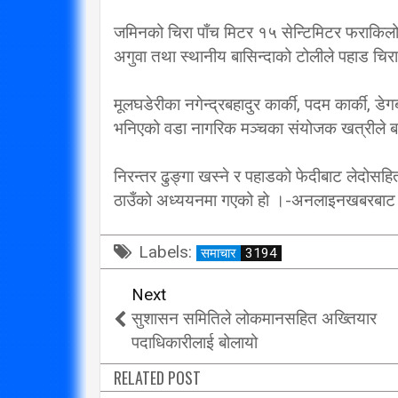
विप्लव समूह संविधानको
जमिनको चिरा पाँच मिटर १५ सेन्टिमिटर फराकिलो
दायराभित्र आएर हिँड्नुको
सरकारलाई व
अगुवा तथा स्थानीय बासिन्दाको टोलीले पहाड चिरा
विकल्प छैन् : मुख्यमन्त्री राई
गर्छ 
मूलघडेरीका नगेन्द्रबहादुर कार्की, पदम कार्की, डे
3/10/2018
भनिएको वडा नागरिक मञ्चका संयोजक खत्रीले 
निरन्तर ढुङ्गा खस्ने र पहाडको फेदीबाट लेदोस
ठाउँको अध्ययनमा गएको हो ।-अनलाइनखबरबाट
Labels:
समाचार
3194
Next
सुशासन समितिले लोकमानसहित अख्तियार
पदाधिकारीलाई बोलायो
RELATED POST