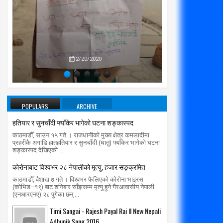
प्रतिपक्षब
उपने
2/20/2020
POPULARS
ARCHIVE
हतियार र सुनचाँदी फ्याँकेर भागेको घटना शङ्कास्पद
काठमाडौँ, साउन १५ गते । राजधानीको मुख्य क्षेत्र कमलादीमा
प्रहरीकै अगाडि हातहतियार र सुनचाँदी (धातु) फ्याँकेर भागेको घटना
शङ्कास्पद देखिएको ...
काेराेनाबाट विश्वभर २८ नेपालीको मृत्यु, हजार सङ्क्रमित
काठमाडौँ, वैशाख ७ गते । विश्वभर फैलिएको कोरोना भाइरस
(कोभिड–१९) बाट शनिबार साँझसम्म मृत्यु हुने गैरआवासीय नेपाली
(एनआरएनए) २८ पुगेका छन् ...
Timi Sangai - Rajesh Payal Rai ll New Nepali
Adhunik Song 2016