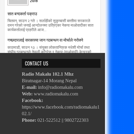
2016
सात बन्दकर्ता पक्राउ
चितवन, साउन २ गते । सर्लाहीको सुकुम्बासी बस्तीमा सरकारले
दमन गरेको जनाई आन्दोलनमा उत्रिएका नेकपा माओवादीका सात
कार्यकर्तालाई प्रहरीले आज...
गच्छदारलाई सरकारमा जान गठबन्धन वा मोर्चाले नरोक्ने
काठमाडौ, साउन १३ । संयुक्त लोकतान्त्रिक मधेशी मोर्चा तथा
संघीय गठबन्धनले नेपाली काँग्रेस र नेकपा (माओवादी) केन्द्रको
सत्ता गठबन्धनको सरकारम...
CONTACT US
Radio Makalu 102.1 Mhz
Biratnagar-14 Morang Nepal
E-mail:
info@radiomakalu.com
Web:
www.radiomakalu.com
Facebook:
https://www.facebook.com/radiomakalu1
02.1/
Phone:
021-522512 || 9802722303