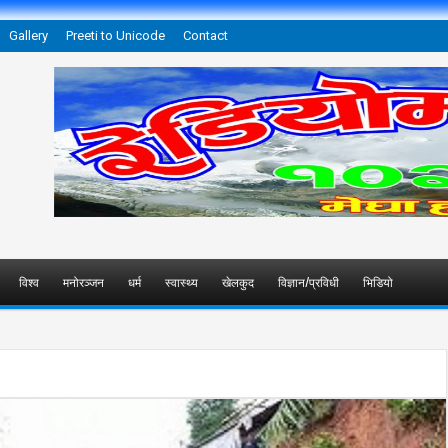
Gallery
Preeti to Unicode
Contact
विश्व
मनोरञ्जन
धर्म
स्वास्थ्य
खेलकुद
विज्ञान/प्रविधी
भिडियो