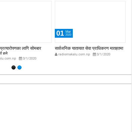
30
Jul
2020
ातायात सेवा प्राधिकरण मातहतमा
हतियार र सुनचाँदी फ्याँकेर भागेको घटना
वि
शङ्कास्पद
lu.com.np
3/1/2020
radiomakalu.com.np
7/30/2020