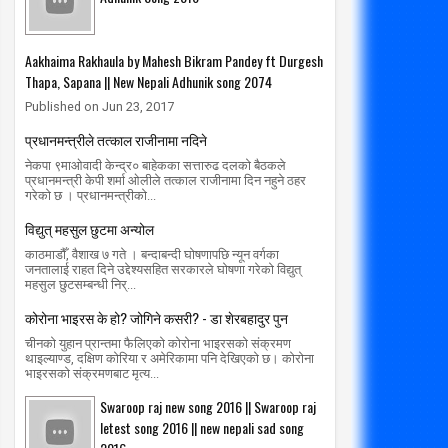
Aakhaima Rakhaula by Mahesh Bikram Pandey ft Durgesh
Thapa, Sapana || New Nepali Adhunik song 2074
19
19
Published on Jun 23, 2017
Apr
Apr
2020
2020
प्रधानमन्त्रीले तत्काल राजीनामा नदिने
द्युत् महसुल छुटमा अन्योल
काेराेनाबाट विश्वभर २८ नेपालीको मृत्यु, 
नेकपा ९माओवादी केन्द्र० बाहेकका सत्तारुढ दलको बैठकले
सङ्क्रमित
प्रधानमन्त्री केपी शर्मा ओलीले तत्काल राजीनामा दिन नहुने ठहर
radiomakalu.com.np
4/19/2020
गरेको छ । प्रधानमन्त्रीको...
radiomakalu.com.np
4/19/2020
विद्युत् महसुल छुटमा अन्योल
काठमाडौँ, वैशाख ७ गते । बन्दाबन्दी घोषणापछि न्यून वर्गका
जनतालाई राहत दिने उद्देश्यसहित सरकारले घोषणा गरेको विद्युत्
महसुल छुटसम्बन्धी निर्...
कोरोना भाइरस के हो? जोगिने कसरी? - डा शेरबहादुर पुन
चीनको युहान प्रान्तमा फैलिएको कोरोना भाइरसको संक्रमण
थाइल्याण्ड, दक्षिण कोरिया र अमेरिकामा पनि देखिएको छ। कोरोना
भाइरसको संक्रमणबाट मृत्य...
Swaroop raj new song 2016 || Swaroop raj
letest song 2016 || new nepali sad song