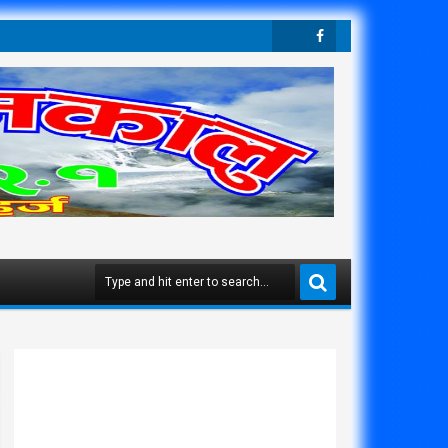
Twit
Face
Ter
Boo
K