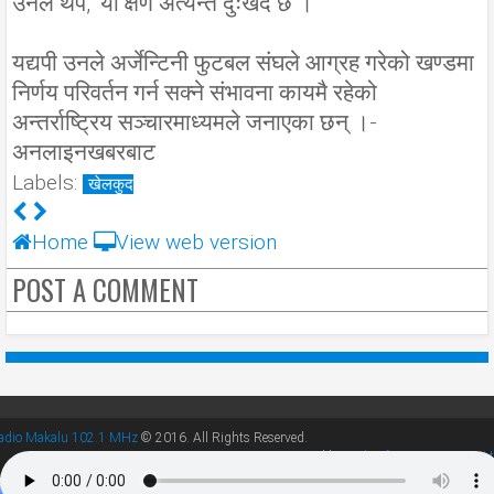
उनले थपे, ‘यो क्षण अत्यन्तै दुःखद छ ।’
यद्यपी उनले अर्जेन्टिनी फुटबल संघले आग्रह गरेको खण्डमा
निर्णय परिवर्तन गर्न सक्ने संभावना कायमै रहेको
अन्तर्राष्ट्रिय सञ्चारमाध्यमले जनाएका छन् ।-
अनलाइनखबरबाट
Labels:
खेलकुद
Home
View web version
POST A COMMENT
adio Makalu 102.1 MHz
© 2016. All Rights Reserved.
Powered by
Websoft University Pvt. Lt