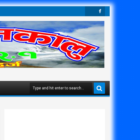
Twit
Face
Ter
Boo
K