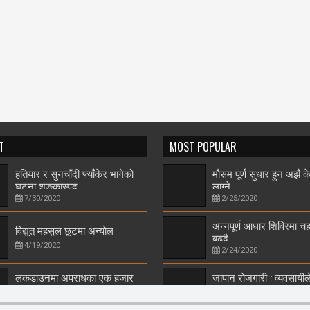
T
MOST POPULAR
हतियार र सुनचाँदी फ्याँकेर भागेको
मौसम पूर्ण सुधार हुन अझै क
घटना शङ्कास्पद
लाग्ने
7/30/2020
2/25/2020
अन्नपूर्ण आधार शिविरमा 
विद्युत् महसुल छुटमा अन्योल
बढ्दै
4/19/2020
2/24/2020
लकडाउनमा अपराधका एक हजार
जापान रोजगारी : व्यवसायी
घटना
पठाउन पहल सुरु
4/19/2020
2/25/2020