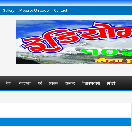
Gallery
Preeti to Unicode
Contact
विश्व
मनोरञ्जन
धर्म
स्वास्थ्य
खेलकुद
विज्ञान/प्रविधी
भिडियो