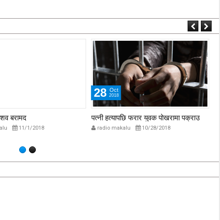
‘कम्युनिस्टको खोल ओढेका
िप्लव चुनौति, के
पुराना पार्टीहरु चक्रपथमा
अब सरकार ?
जति घुमे पनि कहिँ पुग्दैनन्’
2/21/2018
2/21/2018
28
Oct
2018
पछि फरार युवक पोखरामा पक्राउ
रेडपाण्डाको छालासहित पक्राउ
हत
श
alu
10/28/2018
radio makalu
10/28/2018