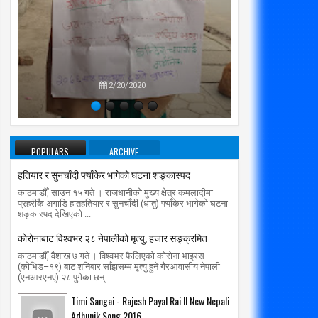
प्रतिपक्षब
उपन
2/20/2020
30
24
Jul
Feb
2020
2020
POPULARS
ARCHIVE
ियार र सुनचाँदी फ्याँकेर भागेको घटना
एक सय बर्ष पुरानो गुम्बाको बहुमूल्य सामान
हतियार र सुनचाँदी फ्याँकेर भागेको घटना शङ्कास्पद
ङ्कास्पद
चोरियो
काठमाडौँ, साउन १५ गते । राजधानीको मुख्य क्षेत्र कमलादीमा
radiomakalu.com.np
7/30/2020
radiomakalu.com.np
2/24/2020
प्रहरीकै अगाडि हातहतियार र सुनचाँदी (धातु) फ्याँकेर भागेको घटना
शङ्कास्पद देखिएको ...
काेराेनाबाट विश्वभर २८ नेपालीको मृत्यु, हजार सङ्क्रमित
काठमाडौँ, वैशाख ७ गते । विश्वभर फैलिएको कोरोना भाइरस
(कोभिड–१९) बाट शनिबार साँझसम्म मृत्यु हुने गैरआवासीय नेपाली
(एनआरएनए) २८ पुगेका छन् ...
Timi Sangai - Rajesh Payal Rai ll New Nepali
Adhunik Song 2016