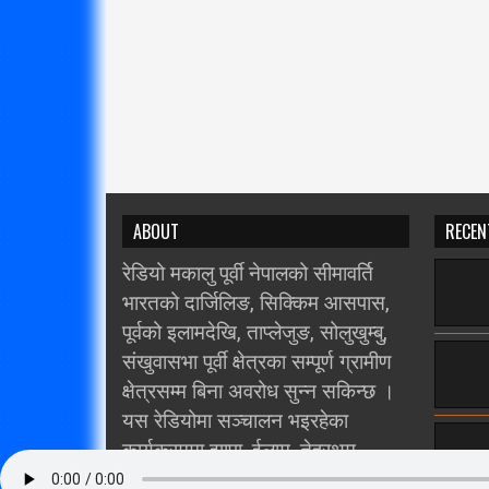
ABOUT
RECEN
रेडियो मकालु पूर्वी नेपालको सीमावर्ति
भारतको दार्जिलिङ, सिक्किम आसपास,
पूर्वको इलामदेखि, ताप्लेजुङ, सोलुखुम्बु,
संखुवासभा पूर्वी क्षेत्रका सम्पूर्ण ग्रामीण
क्षेत्रसम्म बिना अवरोध सुन्न सकिन्छ ।
यस रेडियोमा सञ्चालन भइरहेका
कार्यक्रममा झापा, ईलाम, तेह्रथुम,
धनकुटा, भोजपुर, खोटाङ, संखुवासभा,