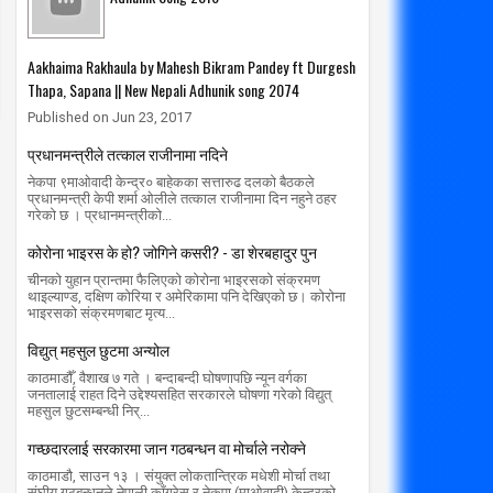
Aakhaima Rakhaula by Mahesh Bikram Pandey ft Durgesh
Thapa, Sapana || New Nepali Adhunik song 2074
Published on Jun 23, 2017
प्रधानमन्त्रीले तत्काल राजीनामा नदिने
नेकपा ९माओवादी केन्द्र० बाहेकका सत्तारुढ दलको बैठकले
प्रधानमन्त्री केपी शर्मा ओलीले तत्काल राजीनामा दिन नहुने ठहर
गरेको छ । प्रधानमन्त्रीको...
कोरोना भाइरस के हो? जोगिने कसरी? - डा शेरबहादुर पुन
चीनको युहान प्रान्तमा फैलिएको कोरोना भाइरसको संक्रमण
थाइल्याण्ड, दक्षिण कोरिया र अमेरिकामा पनि देखिएको छ। कोरोना
भाइरसको संक्रमणबाट मृत्य...
विद्युत् महसुल छुटमा अन्योल
काठमाडौँ, वैशाख ७ गते । बन्दाबन्दी घोषणापछि न्यून वर्गका
जनतालाई राहत दिने उद्देश्यसहित सरकारले घोषणा गरेको विद्युत्
महसुल छुटसम्बन्धी निर्...
गच्छदारलाई सरकारमा जान गठबन्धन वा मोर्चाले नरोक्ने
काठमाडौ, साउन १३ । संयुक्त लोकतान्त्रिक मधेशी मोर्चा तथा
संघीय गठबन्धनले नेपाली काँग्रेस र नेकपा (माओवादी) केन्द्रको