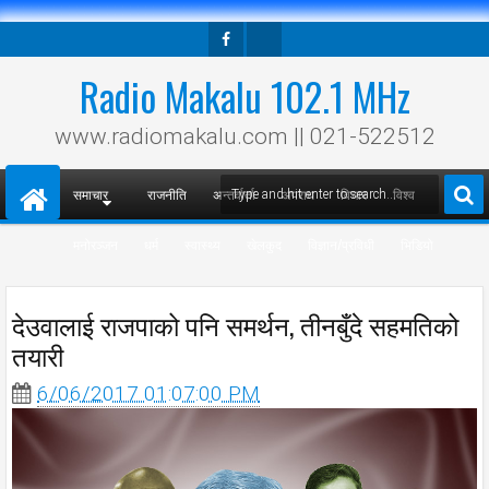
Facebook
Twitter
Radio Makalu 102.1 MHz
www.radiomakalu.com || 021-522512
समाचार
राजनीति
अन्तर्वार्ता
अपराध
विचार
विश्व
मनोरञ्जन
धर्म
स्वास्थ्य
खेलकुद
विज्ञान/प्रविधी
भिडियो
देउवालाई राजपाको पनि समर्थन, तीनबुँदे सहमतिको
तयारी
6/06/2017 01:07:00 PM