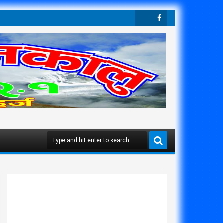
Twit
Face
Ter
Boo
K