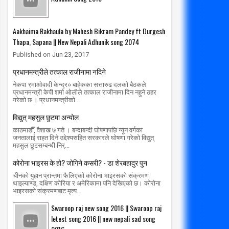
Aakhaima Rakhaula by Mahesh Bikram Pandey ft Durgesh
Thapa, Sapana || New Nepali Adhunik song 2074
Published on Jun 23, 2017
प्रधानमन्त्रीले तत्काल राजीनामा नदिने
नेकपा ९माओवादी केन्द्र० बाहेकका सत्तारुढ दलको बैठकले
प्रधानमन्त्री केपी शर्मा ओलीले तत्काल राजीनामा दिन नहुने ठहर
गरेको छ । प्रधानमन्त्रीको...
विद्युत् महसुल छुटमा अन्योल
काठमाडौँ, वैशाख ७ गते । बन्दाबन्दी घोषणापछि न्यून वर्गका
जनतालाई राहत दिने उद्देश्यसहित सरकारले घोषणा गरेको विद्युत्
महसुल छुटसम्बन्धी निर्...
कोरोना भाइरस के हो? जोगिने कसरी? - डा शेरबहादुर पुन
चीनको युहान प्रान्तमा फैलिएको कोरोना भाइरसको संक्रमण
थाइल्याण्ड, दक्षिण कोरिया र अमेरिकामा पनि देखिएको छ। कोरोना
भाइरसको संक्रमणबाट मृत्य...
Swaroop raj new song 2016 || Swaroop raj
letest song 2016 || new nepali sad song