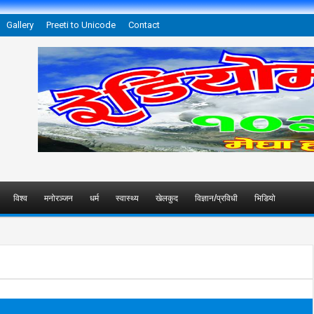
Gallery
Preeti to Unicode
Contact
विश्व
मनोरञ्जन
धर्म
स्वास्थ्य
खेलकुद
विज्ञान/प्रविधी
भिडियो