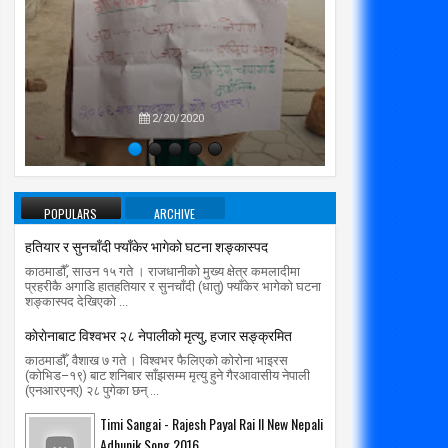
प्रतिपक्षब
उपने
2/20/2020
POPULARS
ARCHIVE
हतियार र सुनचाँदी फ्याँकेर भागेको घटना शङ्कास्पद
काठमाडौँ, साउन १५ गते । राजधानीको मुख्य क्षेत्र कमलादीमा
प्रहरीकै अगाडि हातहतियार र सुनचाँदी (धातु) फ्याँकेर भागेको घटना
शङ्कास्पद देखिएको ...
काेराेनाबाट विश्वभर २८ नेपालीको मृत्यु, हजार सङ्क्रमित
01
01
Mar
Mar
2020
2020
काठमाडौँ, वैशाख ७ गते । विश्वभर फैलिएको कोरोना भाइरस
(कोभिड–१९) बाट शनिबार साँझसम्म मृत्यु हुने गैरआवासीय नेपाली
रम मिर्गौला प्रत्यारोपणका लागि सोमबार
सार्वजनिक यातायात सेवा प्राधिकरण मात
(एनआरएनए) २८ पुगेका छन् ...
्पताल भर्ना हुने
radiomakalu.com.np
3/1/2020
Timi Sangai - Rajesh Payal Rai ll New Nepali
radiomakalu.com.np
3/1/2020
Adhunik Song 2016