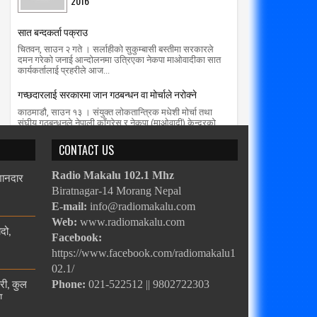
2016
सात बन्दकर्ता पक्राउ
चितवन, साउन २ गते । सर्लाहीको सुकुम्बासी बस्तीमा सरकारले
दमन गरेको जनाई आन्दोलनमा उत्रिएका नेकपा माओवादीका सात
कार्यकर्तालाई प्रहरीले आज...
गच्छदारलाई सरकारमा जान गठबन्धन वा मोर्चाले नरोक्ने
काठमाडौ, साउन १३ । संयुक्त लोकतान्त्रिक मधेशी मोर्चा तथा
संघीय गठबन्धनले नेपाली काँग्रेस र नेकपा (माओवादी) केन्द्रको
सत्ता गठबन्धनको सरकारम...
CONTACT US
 शानदार
Radio Makalu 102.1 Mhz
Biratnagar-14 Morang Nepal
E-mail:
info@radiomakalu.com
Web:
www.radiomakalu.com
दो,
Facebook:
https://www.facebook.com/radiomakalu1
02.1/
ारी, कुल
Phone:
021-522512 || 9802722303
ा