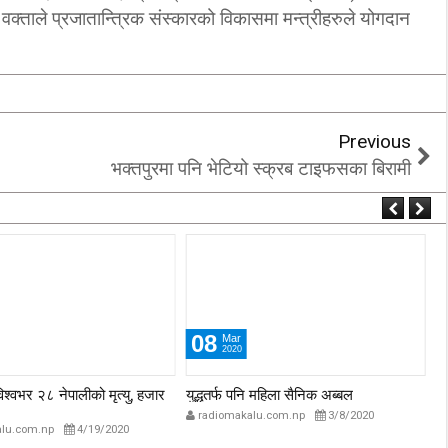
 वक्ताले प्रजातान्त्रिक संस्कारको विकासमा मन्त्रीहरुले योगदान
‘कम्युनिस्टको खोल ओढेका
िप्लव चुनौति, के
पुराना पार्टीहरु चक्रपथमा
अब सरकार ?
जति घुमे पनि कहिँ पुग्दैनन्’
2/21/2018
2/21/2018
Previous
भक्तपुरमा पनि भेटियो स्क्रब टाइफसका बिरामी
08
Mar
2020
विश्वभर २८ नेपालीको मृत्यु, हजार
युद्धतर्फ पनि महिला सैनिक अब्बल
प्
अस
radiomakalu.com.np
3/8/2020
lu.com.np
4/19/2020