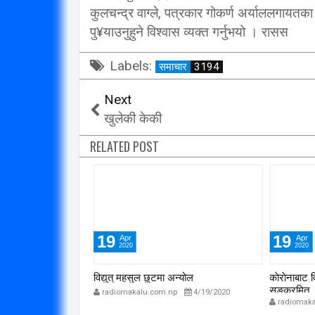
कुलचन्द्र वाग्ले, पत्रकार गोकर्ण अर्याललगायतका
विप्लव समूह संविधानको
पु¥याउनुहुने विश्वास व्यक्त गर्नुभयो । रासस
दायराभित्र आएर हिँड्नुको
सरकारलाई व
विकल्प छैन् : मुख्यमन्त्री राई
गर्छ 
Labels:
समाचार
3194
3/10/2018
Next
खुलेकी केकी
RELATED POST
19
19
Apr
Apr
2020
2020
ाँकेर भागेको घटना
विद्युत् महसुल छुटमा अन्योल
काेराेनाबाट 
सङ्क्रमित
radiomakalu.com.np
4/19/2020
p
7/30/2020
radiomaka