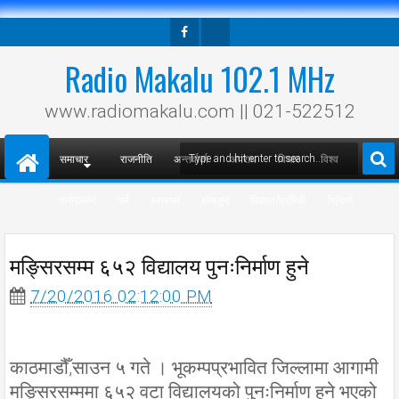
Facebook
Twitter
Radio Makalu 102.1 MHz
www.radiomakalu.com || 021-522512
समाचार
राजनीति
अन्तर्वार्ता
अपराध
विचार
विश्व
मनोरञ्जन
धर्म
स्वास्थ्य
खेलकुद
विज्ञान/प्रविधी
भिडियो
मङ्सिरसम्म ६५२ विद्यालय पुनःनिर्माण हुने
7/20/2016 02:12:00 PM
काठमाडौँ,साउन ५ गते । भूकम्पप्रभावित जिल्लामा आगामी
मङ्सिरसम्ममा ६५२ वटा विद्यालयको पुनःनिर्माण हुने भएको