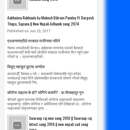
Aakhaima Rakhaula by Mahesh Bikram Pandey ft Durgesh
Thapa, Sapana || New Nepali Adhunik song 2074
Published on Jun 23, 2017
प्रधानमन्त्रीले तत्काल राजीनामा नदिने
नेकपा ९माओवादी केन्द्र० बाहेकका सत्तारुढ दलको बैठकले
प्रधानमन्त्री केपी शर्मा ओलीले तत्काल राजीनामा दिन नहुने ठहर
गरेको छ । प्रधानमन्त्रीको...
विद्युत् महसुल छुटमा अन्योल
काठमाडौँ, वैशाख ७ गते । बन्दाबन्दी घोषणापछि न्यून वर्गका
जनतालाई राहत दिने उद्देश्यसहित सरकारले घोषणा गरेको विद्युत्
महसुल छुटसम्बन्धी निर्...
कोरोना भाइरस के हो? जोगिने कसरी? - डा शेरबहादुर पुन
चीनको युहान प्रान्तमा फैलिएको कोरोना भाइरसको संक्रमण
थाइल्याण्ड, दक्षिण कोरिया र अमेरिकामा पनि देखिएको छ। कोरोना
भाइरसको संक्रमणबाट मृत्य...
Swaroop raj new song 2016 || Swaroop raj
letest song 2016 || new nepali sad song