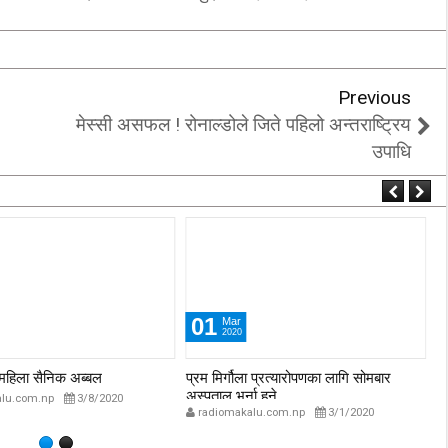
‘कम्युनिस्टको खोल ओढेका
िप्लव चुनौति, के
पुराना पार्टीहरु चक्रपथमा
अब सरकार ?
जति घुमे पनि कहिँ पुग्दैनन्’
Previous
2/21/2018
2/21/2018
मेस्सी असफल ! रोनाल्डोले जिते पहिलो अन्तराष्ट्रिय
उपाधि
01
Mar
2020
ि महिला सैनिक अब्बल
प्रम मिर्गौला प्रत्यारोपणका लागि सोमबार
सा
अस्पताल भर्ना हुने
lu.com.np
3/8/2020
radiomakalu.com.np
3/1/2020