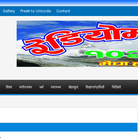
Gallery
Preeti to Unicode
Contact
विश्व
मनोरञ्जन
धर्म
स्वास्थ्य
खेलकुद
विज्ञान/प्रविधी
भिडियो