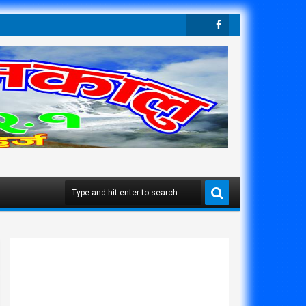
Twit
Face
Ter
Boo
K