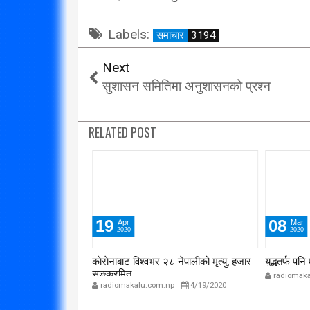
विप्लव समूह संविधानको
Labels:
दायराभित्र आएर हिँड्नुको
सरकारलाई व
समाचार
3194
विकल्प छैन् : मुख्यमन्त्री राई
गर्छ 
Next
3/10/2018
सुशासन समितिमा अनुशासनको प्रश्न
RELATED POST
19
08
Apr
Mar
2020
2020
न्योल
काेराेनाबाट विश्वभर २८ नेपालीको मृत्यु, हजार
युद्धतर्फ पन
सङ्क्रमित
p
4/19/2020
radiomaka
radiomakalu.com.np
4/19/2020