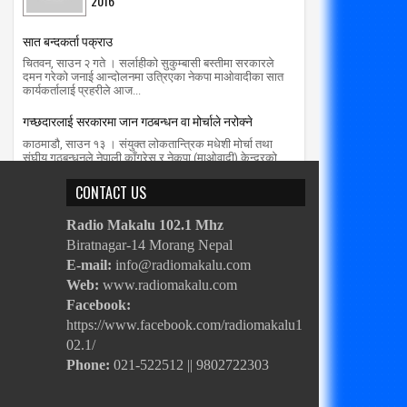
2016
सात बन्दकर्ता पक्राउ
चितवन, साउन २ गते । सर्लाहीको सुकुम्बासी बस्तीमा सरकारले
दमन गरेको जनाई आन्दोलनमा उत्रिएका नेकपा माओवादीका सात
कार्यकर्तालाई प्रहरीले आज...
गच्छदारलाई सरकारमा जान गठबन्धन वा मोर्चाले नरोक्ने
काठमाडौ, साउन १३ । संयुक्त लोकतान्त्रिक मधेशी मोर्चा तथा
संघीय गठबन्धनले नेपाली काँग्रेस र नेकपा (माओवादी) केन्द्रको
सत्ता गठबन्धनको सरकारम...
CONTACT US
Radio Makalu 102.1 Mhz
Biratnagar-14 Morang Nepal
E-mail:
info@radiomakalu.com
Web:
www.radiomakalu.com
Facebook:
https://www.facebook.com/radiomakalu1
02.1/
Phone:
021-522512 || 9802722303