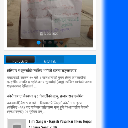
प्रतिपक्षब
उपने
2/20/2020
POPULARS
ARCHIVE
हतियार र सुनचाँदी फ्याँकेर भागेको घटना शङ्कास्पद
काठमाडौँ, साउन १५ गते । राजधानीको मुख्य क्षेत्र कमलादीमा
प्रहरीकै अगाडि हातहतियार र सुनचाँदी (धातु) फ्याँकेर भागेको घटना
शङ्कास्पद देखिएको ...
01
30
Mar
Jul
काेराेनाबाट विश्वभर २८ नेपालीको मृत्यु, हजार सङ्क्रमित
2020
2020
काठमाडौँ, वैशाख ७ गते । विश्वभर फैलिएको कोरोना भाइरस
र्वजनिक यातायात सेवा प्राधिकरण मातहतमा
हतियार र सुनचाँदी फ्याँकेर भागेको घटना
(कोभिड–१९) बाट शनिबार साँझसम्म मृत्यु हुने गैरआवासीय नेपाली
(एनआरएनए) २८ पुगेका छन् ...
शङ्कास्पद
radiomakalu.com.np
3/1/2020
radiomakalu.com.np
7/30/2020
Timi Sangai - Rajesh Payal Rai ll New Nepali
Adhunik Song 2016