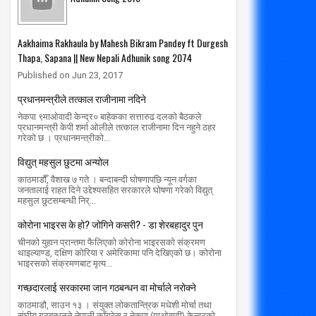
Aakhaima Rakhaula by Mahesh Bikram Pandey ft Durgesh
Thapa, Sapana || New Nepali Adhunik song 2074
Published on Jun 23, 2017
प्रधानमन्त्रीले तत्काल राजीनामा नदिने
नेकपा ९माओवादी केन्द्र० बाहेकका सत्तारुढ दलको बैठकले
प्रधानमन्त्री केपी शर्मा ओलीले तत्काल राजीनामा दिन नहुने ठहर
गरेको छ । प्रधानमन्त्रीको...
विद्युत् महसुल छुटमा अन्योल
काठमाडौँ, वैशाख ७ गते । बन्दाबन्दी घोषणापछि न्यून वर्गका
जनतालाई राहत दिने उद्देश्यसहित सरकारले घोषणा गरेको विद्युत्
महसुल छुटसम्बन्धी निर्...
कोरोना भाइरस के हो? जोगिने कसरी? - डा शेरबहादुर पुन
चीनको युहान प्रान्तमा फैलिएको कोरोना भाइरसको संक्रमण
थाइल्याण्ड, दक्षिण कोरिया र अमेरिकामा पनि देखिएको छ। कोरोना
भाइरसको संक्रमणबाट मृत्य...
गच्छदारलाई सरकारमा जान गठबन्धन वा मोर्चाले नरोक्ने
काठमाडौ, साउन १३ । संयुक्त लोकतान्त्रिक मधेशी मोर्चा तथा
संघीय गठबन्धनले नेपाली काँग्रेस र नेकपा (माओवादी) केन्द्रको