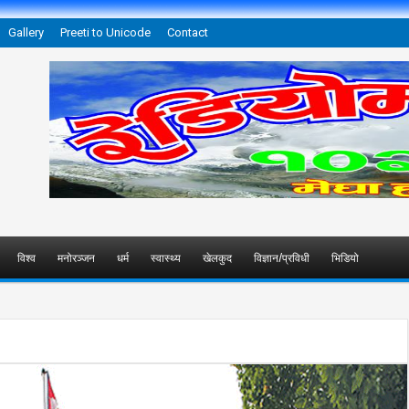
Gallery
Preeti to Unicode
Contact
विश्व
मनोरञ्जन
धर्म
स्वास्थ्य
खेलकुद
विज्ञान/प्रविधी
भिडियो