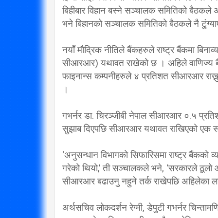
बिहीबार विहान बस्ने सञ्चालक समितिको बैठकले अ
विप्लव समूह संविधानको
भने बिहानको सञ्चालक समितिको बैठकले नै टुंग्य
दायराभित्र आएर हिँड्नुको
सरकारलाई व
विकल्प छैन् : मुख्यमन्त्री राई
गर्छ 
नयाँ मौद्रिक नीतिले बैंकहरुले राष्ट्र बैंकमा बिनाव्
3/10/2018
सीआरआर) यथावत राखेको छ । अहिले वाणिज्य बैंक
फाइनान्स कम्पनीहरुले ४ प्रतिशत सीआरआर राख्नुपर
।
गभर्नर डा. चिरञ्जीबी नेपाल सीआरआर ०.५ प्रतिशत
सुझाब दिएपछि सीआरआर यथावत राखिएको एक स
‘अनुसन्धान विभागको सिफारिसमा राष्ट्र बैंकको 
गरेको थियो,’ ती सञ्चालकले भने, ‘सरकारले ठूल
सीआरआर बढाउनु नहुने तर्क राखेपछि अहिलेका
अर्थसचिव लोकदर्शन रेग्मी, डेपुटी गभर्नर चिन