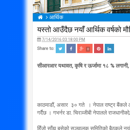
आर्थिक
यस्तो आउँदैछ नयाँ आर्थिक वर्षको मौ
7/14/2016 03:18:00 PM
Share to:
0
सीआरआर यथावत, कृषि र ऊर्जामा १८ % लगानी, सेयर
काठमाडौं, असार ३० गते । नेपाल राष्ट्र बैंकल
गर्दैछ । गभर्नर डा. चिरञ्जीबी नेपालले राजधानीको
हिँजो साँझ बसेको सञ्चालक समितिको बैठकले नयाँ