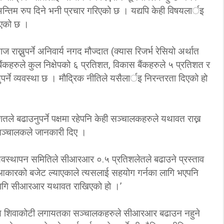
न्तिम रुप दिने भनी प्रचार गरिएको छ । यद्यपि केही विषयलार्इ
‘कम्युनिस्टको खोल ओढेका
ाएको छ ।
िप्लव चुनौति, के
पुराना पार्टीहरु चक्रपथमा
अब सरकार ?
जति घुमे पनि कहिँ पुग्दैनन्’
याज राख्नुपर्ने अनिवार्य नगद मौज्दात (क्यास रिजर्भ रेसियो अर्थात
2/21/2018
2/21/2018
हरुले कुल निक्षेपको ६ प्रतिशत, विकास बैंकहरुले ५ प्रतिशत र
्ने व्यवस्था छ । माैद्रिक नीतिले यसैलार्इ निरन्तरता दिएको हो
ले बढाउनुपर्ने पक्षमा रहेपनि केही सञ्चालकहरुले यथावत राख्न
ञ्चालकले जानकारी दिए ।
व्यवस्थापन समितिले सीआरआर ०.५ प्रतिशलेतले बढाउने प्रस्ताव
ो आकारको बजेट ल्याएकाले त्यसलाई सहयोग गर्नका लागि भएपनि
 लागि सीआरआर यथावत राखिएको हो ।’
्तामणि शिवाकोटी लगायतका सञ्चालकहरुले सीआरआर बढाउन नहुने