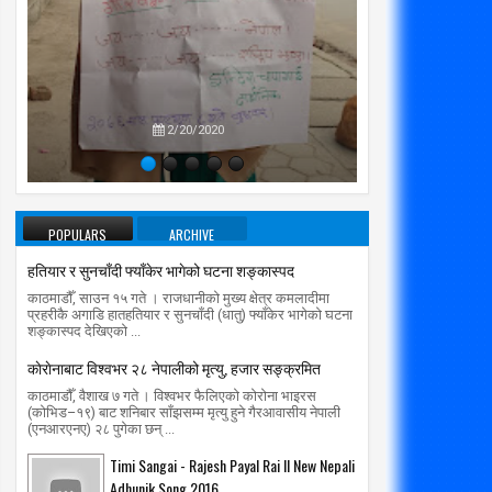
प्रतिपक्षब
उपने
2/20/2020
POPULARS
ARCHIVE
हतियार र सुनचाँदी फ्याँकेर भागेको घटना शङ्कास्पद
काठमाडौँ, साउन १५ गते । राजधानीको मुख्य क्षेत्र कमलादीमा
प्रहरीकै अगाडि हातहतियार र सुनचाँदी (धातु) फ्याँकेर भागेको घटना
शङ्कास्पद देखिएको ...
काेराेनाबाट विश्वभर २८ नेपालीको मृत्यु, हजार सङ्क्रमित
काठमाडौँ, वैशाख ७ गते । विश्वभर फैलिएको कोरोना भाइरस
(कोभिड–१९) बाट शनिबार साँझसम्म मृत्यु हुने गैरआवासीय नेपाली
(एनआरएनए) २८ पुगेका छन् ...
Timi Sangai - Rajesh Payal Rai ll New Nepali
Adhunik Song 2016