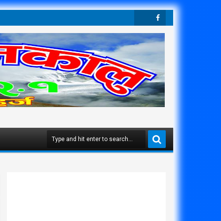
Twit
Face
Ter
Boo
K